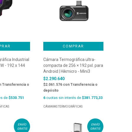
fica Industrial
Cámara Termográfica ultra-
 W - 192 x 144
compacta de 256 × 192 pxl. para
Android | Hikmicro - Mini3
$2.290.640
n
Transferencia o
$2.061.576
con
Transferencia o
depósito
és de
$530.751
6
cuotas sin interés de
$381.773,33
FICAS
CÁMARAS TERMOGRÁFICAS
ENVÍO
ENVÍO
GRATIS
GRATIS