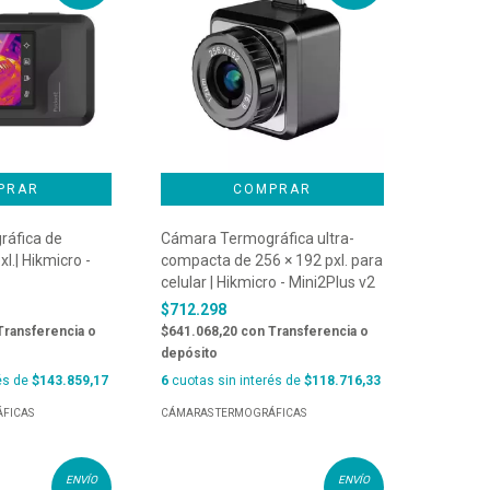
áfica de
Cámara Termográfica ultra-
xl.| Hikmicro -
compacta de 256 × 192 pxl. para
celular | Hikmicro - Mini2Plus v2
$712.298
Transferencia o
$641.068,20
con
Transferencia o
depósito
és de
$143.859,17
6
cuotas sin interés de
$118.716,33
FICAS
CÁMARAS TERMOGRÁFICAS
ENVÍO
ENVÍO