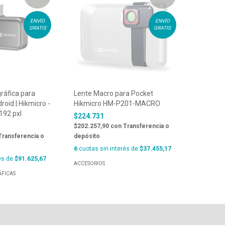
ENVÍO
ENVÍO
GRATIS
GRATIS
áfica para
Lente Macro para Pocket
roid | Hikmicro -
Hikmicro HM-P201-MACRO
 192 pxl
$224.731
$202.257,90
con
Transferencia o
Transferencia o
depósito
6
cuotas sin interés de
$37.455,17
és de
$91.625,67
ACCESORIOS
FICAS