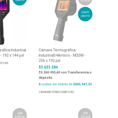
STOCK
GRATIS
ENVÍO
GRATIS
fica Industrial
Cámara Termográfica
 - 192 x 144 pxl
Industrial| Hikmicro - M20W -
256 x 192 pxl
FICAS
$3.633.284
$3.269.955,60
con
Transferencia o
depósito
6
cuotas sin interés de
$605.547,33
CÁMARAS TERMOGRÁFICAS
SIN
SIN
STOCK
STOCK