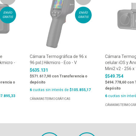
ENVÍO
ENVÍO
GRATIS
GRATIS
de
Cámara Termográfica de 96 x
Cámara Termogr
ikmicro -
96 pxl.| Hikmicro - Eco - V
celular iOS y And
Mini2 v2 - 256 x
$635.131
$549.754
$571.617,90
con
Transferencia o
erencia o
depósito
$494.778,60
con
depósito
6
cuotas sin interés de
$105.855,17
7.895,33
6
cuotas sin inter
CÁMARAS TERMOGRÁFICAS
CÁMARAS TERMOGRÁ