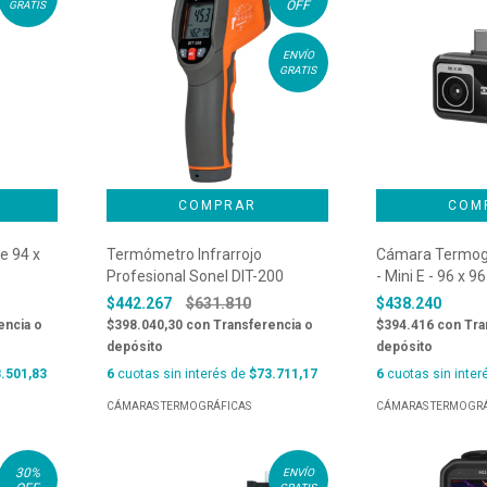
OFF
GRATIS
ENVÍO
GRATIS
e 94 x
Termómetro Infrarrojo
Cámara Termogr
Profesional Sonel DIT-200
- Mini E - 96 x 96
$442.267
$631.810
$438.240
encia o
$398.040,30
con
Transferencia o
$394.416
con
Tra
depósito
depósito
.501,83
6
cuotas sin interés de
$73.711,17
6
cuotas sin inter
CÁMARAS TERMOGRÁFICAS
CÁMARAS TERMOGRÁ
30
%
ENVÍO