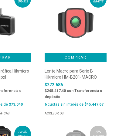
GRATIS
GRATIS
áfica Hikmicro
Lente Macro para Serie B
 pxl
Hikmicro HM-B201-MACRO
$272.686
nsferencia o
$245.417,40
con
Transferencia o
depósito
és de
$73.040
6
cuotas sin interés de
$45.447,67
FICAS
ACCESORIOS
SIN
ENVÍO