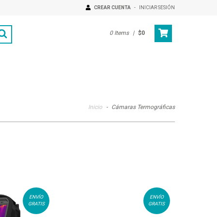
CREAR CUENTA
-
INICIAR SESIÓN
0
Items
|
$0
Inicio
-
Cámaras Termográficas
ENVÍO
ENVÍO
GRATIS
GRATIS