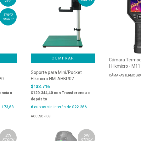
OFF
GRATIS
ENVÍO
GRATIS
Cámara Termográ
| Hikmicro - M11
Soporte para Mini/Pocket
CÁMARAS TERMOGRÁ
20
Hikmicro HM-AHBR02
$133.716
encia o
$120.344,40
con
Transferencia o
depósito
.173,83
6
cuotas sin interés de
$22.286
ACCESORIOS
SIN
SIN
STOCK
STOCK