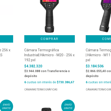
e 256 x
Cámara Termográfica
Cámara Termográ
LS
Industrial| Hikmicro - M20 - 256 x
| Hikmicro - M11
192 pxl
pxl
$4.382.320
$3.184.506
$3.944.088
con
Transferencia o
$2.866.055,40
co
depósito
depósito
6
cuotas sin interés de
$730.386,67
6
cuotas sin inter
CÁMARAS TERMOGRÁFICAS
CÁMARAS TERMOGRÁ
ENVÍO
ENVÍO
GRATIS
GRATIS