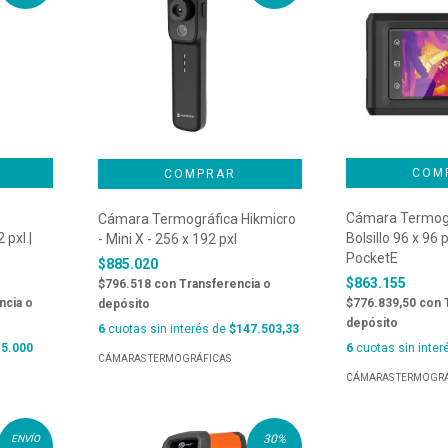
Cámara Termogr
Cámara Termográfica Hikmicro
 pxl.|
Bolsillo 96 x 96 p
- Mini X - 256 x 192 pxl
PocketE
$885.020
$863.155
$796.518
con
Transferencia o
ncia o
$776.839,50
con
depósito
depósito
6
cuotas sin interés de
$147.503,33
5.000
6
cuotas sin inter
CÁMARAS TERMOGRÁFICAS
CÁMARAS TERMOGRÁ
30
%
ENVÍO