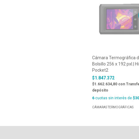
Cámara Termográfica 
Bolsillo 256 x 192 pxl.| H
Pocket2
$1.847.372
$1.662.634,80
con
Transf
depósito
6
cuotas sin interés de
$30
CÁMARAS TERMOGRÁFICAS