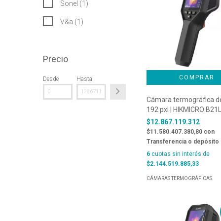
Sonel (1)
V&a (1)
Precio
Desde
Hasta
Cámara termográfica d
192 pxl | HIKMICRO B21
$12.867.119.312
$11.580.407.380,80
con
Transferencia o depósito
6
cuotas sin interés de
$2.144.519.885,33
CÁMARAS TERMOGRÁFICAS