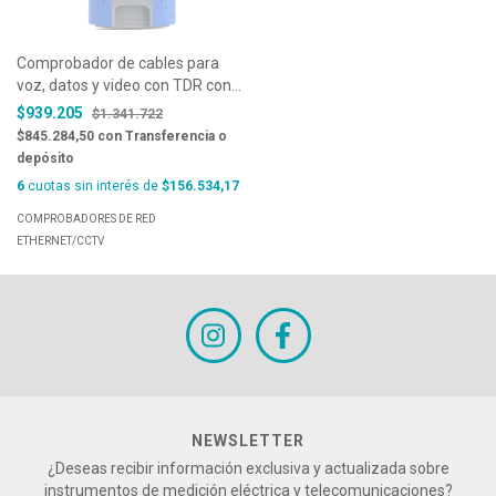
Comprobador de cables para
voz, datos y video con TDR con
AnyWARE | Trend Networks -
$939.205
$1.341.722
VDV2 PRO
$845.284,50
con
Transferencia o
depósito
6
cuotas sin interés de
$156.534,17
COMPROBADORES DE RED
ETHERNET/CCTV
NEWSLETTER
¿Deseas recibir información exclusiva y actualizada sobre
instrumentos de medición eléctrica y telecomunicaciones?