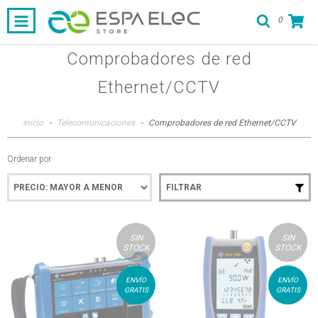
0
Comprobadores de red
Ethernet/CCTV
Inicio
-
Telecomunicaciones
-
Comprobadores de red Ethernet/CCTV
Ordenar por
FILTRAR
SIN
SIN
STOCK
STOCK
ENVÍO
ENVÍO
GRATIS
GRATIS