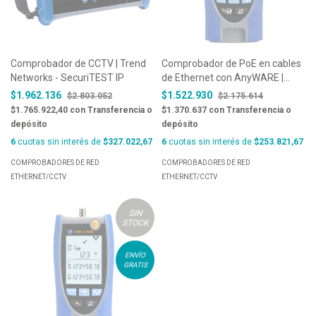
Comprobador de CCTV | Trend
Comprobador de PoE en cables
Networks - SecuriTEST IP
de Ethernet con AnyWARE |
Trend Networks - PoE Pro
$1.962.136
$1.522.930
$2.803.052
$2.175.614
$1.765.922,40
con
Transferencia o
$1.370.637
con
Transferencia o
depósito
depósito
6
cuotas sin interés de
$327.022,67
6
cuotas sin interés de
$253.821,67
COMPROBADORES DE RED
COMPROBADORES DE RED
ETHERNET/CCTV
ETHERNET/CCTV
SIN
STOCK
ENVÍO
GRATIS