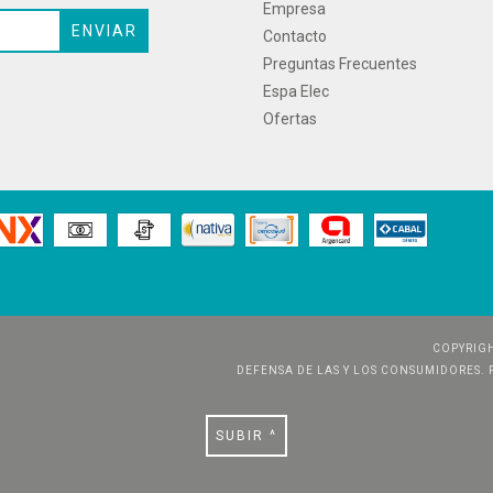
Empresa
Contacto
Preguntas Frecuentes
Espa Elec
Ofertas
COPYRIGH
DEFENSA DE LAS Y LOS CONSUMIDORES.
SUBIR ^