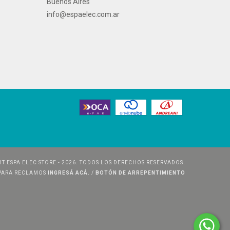
Buenos Aires
info@espaelec.com.ar
T ESPA ELEC STORE - 2026. TODOS LOS DERECHOS RESERVADOS.
 PARA RECLAMOS
INGRESÁ ACÁ.
/
BOTÓN DE ARREPENTIMIENTO