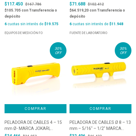
$117.450
$71.688
$167.786
$102.412
$105.705
con
Transferencia o
$64.519,20
con
Transferencia o
depósito
depósito
6
cuotas sin interés de
$19.575
6
cuotas sin interés de
$11.948
EQUIPOS DE MEDICIÓN FO
FUENTE DE LABORATORIO
30
%
30
%
OFF
OFF
PELADORA DE CABLES 4 – 15
PELADORA DE CABLES Ø 8 – 13
mm Ø- MARCA JOKARI,
mm – 5/16″ – 1/2″ MARCA
MODELO ALLROUNDER. COD.
JOKARI, MODELO STRIPPER