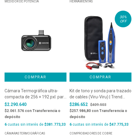
MEDIDOR DE POTENCIA
HERRAMIENTAS
30
%
OFF
Cámara Termográfica ultra-
Kit de tono y sonda para trazado
compacta de 256 × 192 pxl. para
de cables (Viru-Viru) | Trend
Android | Hikmicro - Mini3
Networks
$2.290.640
$286.652
$409.503
$2.061.576
con
Transferencia o
$257.986,80
con
Transferencia o
depósito
depósito
6
cuotas sin interés de
$381.773,33
6
cuotas sin interés de
$47.775,33
CÁMARAS TERMOGRÁFICAS
COMPROBADORES DE COBRE