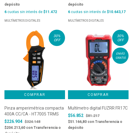
depósito
depósito
6
cuotas sin interés de
$11.472
6
cuotas sin interés de
$10.643,17
MULTÍMETROS DIGITALES
MULTÍMETROS DIGITALES
30
%
30
%
OFF
OFF
ENVÍO
GRATIS
Pinza amperimétrica compacta
Multímetro digital FUZRR FR17C
400A CC/CA - HT7005 TRMS
$56.852
$81.217
$226.904
$324.148
$51.166,80
con
Transferencia o
$204.213,60
con
Transferencia o
depósito