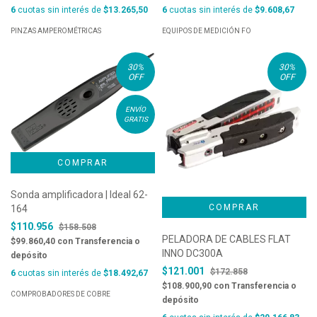
6
cuotas sin interés de
$13.265,50
6
cuotas sin interés de
$9.608,67
PINZAS AMPEROMÉTRICAS
EQUIPOS DE MEDICIÓN FO
30
%
30
%
OFF
OFF
ENVÍO
GRATIS
Sonda amplificadora | Ideal 62-
164
$110.956
$158.508
PELADORA DE CABLES FLAT
$99.860,40
con
Transferencia o
INNO DC300A
depósito
$121.001
$172.858
6
cuotas sin interés de
$18.492,67
$108.900,90
con
Transferencia o
COMPROBADORES DE COBRE
depósito