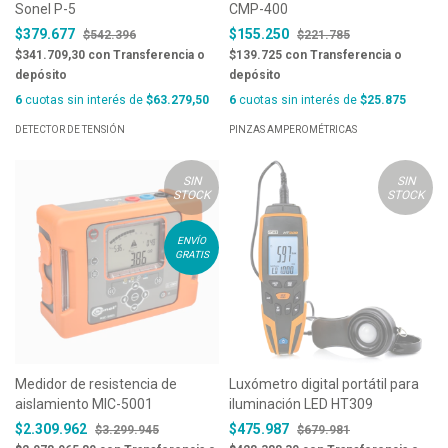
Sonel P-5
CMP-400
$379.677
$155.250
$542.396
$221.785
$341.709,30
con
Transferencia o
$139.725
con
Transferencia o
depósito
depósito
6
cuotas sin interés de
$63.279,50
6
cuotas sin interés de
$25.875
DETECTOR DE TENSIÓN
PINZAS AMPEROMÉTRICAS
SIN
SIN
STOCK
STOCK
ENVÍO
GRATIS
Medidor de resistencia de
Luxómetro digital portátil para
aislamiento MIC-5001
iluminación LED HT309
$2.309.962
$475.987
$3.299.945
$679.981