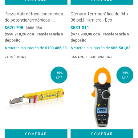
Pinza Vatimétrica con medida
Cámara Termográfica de 94 x
de potencia/armónicos -
96 pxl.| Hikmicro - Eco
HT4022TRMS
$620.798
$531.011
$886.854
$558.718,20
con
Transferencia o
$477.909,90
con
Transferencia o
depósito
depósito
6
cuotas sin interés de
$103.466,33
6
cuotas sin interés de
$88.501,83
VATIMÉTRICAS
CÁMARAS TERMOGRÁFICAS
30
%
30
%
OFF
OFF