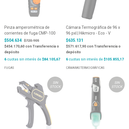
Pinza amperométrica de
Cámara Termográfica de 96 x
corrientes de fuga CMP-100
96 pxl.| Hikmicro - Eco - V
$504.634
$635.131
$720.905
$454.170,60
con
Transferencia o
$571.617,90
con
Transferencia o
depósito
depósito
6
cuotas sin interés de
$84.105,67
6
cuotas sin interés de
$105.855,17
FUGAS
CÁMARAS TERMOGRÁFICAS
SIN
SIN
STOCK
STOCK