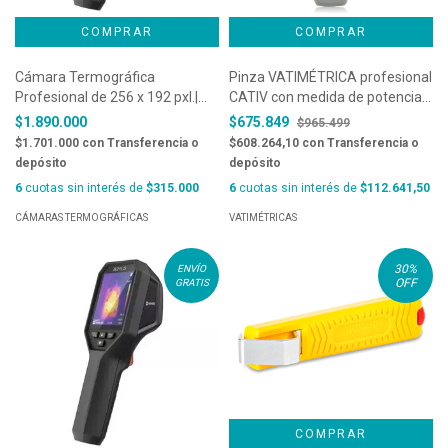
Cámara Termográfica
Pinza VATIMÉTRICA profesional
Profesional de 256 x 192 pxl.|
CATIV con medida de potencia /
Hikmicro - B20S
armónicos con WiFi y lectura de
$1.890.000
$675.849
$965.499
1500VCC especial paneles
$1.701.000
con
Transferencia o
$608.264,10
con
Transferencia o
fotovoltaicos - HT9023 TRMS
depósito
depósito
6
cuotas sin interés de
$315.000
6
cuotas sin interés de
$112.641,50
CÁMARAS TERMOGRÁFICAS
VATIMÉTRICAS
30
%
ENVÍO
OFF
GRATIS