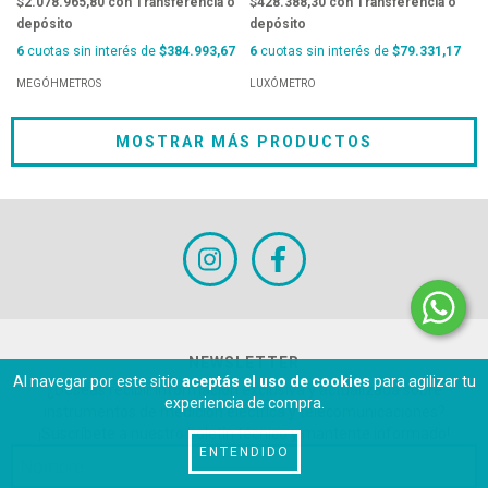
$2.078.965,80
con
Transferencia o
$428.388,30
con
Transferencia o
depósito
depósito
6
cuotas sin interés de
$384.993,67
6
cuotas sin interés de
$79.331,17
MEGÓHMETROS
LUXÓMETRO
MOSTRAR MÁS PRODUCTOS
NEWSLETTER
Al navegar por este sitio
aceptás el uso de cookies
para agilizar tu
¿Deseas recibir información exclusiva y actualizada sobre
experiencia de compra.
instrumentos de medición eléctrica y telecomunicaciones?
¡Suscríbete a nuestro boletín técnico y mantente informado!
ENTENDIDO