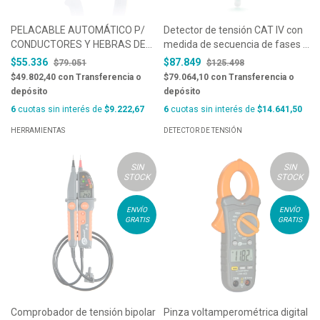
PELACABLE AUTOMÁTICO P/
Detector de tensión CAT IV con
CONDUCTORES Y HEBRAS DE
medida de secuencia de fases -
0,2 A 6 MM2- CORTADOR
HT70
$55.336
$87.849
$79.051
$125.498
LATERAL DE HASTA 2,5 MM2 Y
$49.802,40
con
Transferencia o
$79.064,10
con
Transferencia o
TOPE DE LONGITUD DE 6 A 18
depósito
depósito
MM- MARCA JOKARI, 20100
6
cuotas sin interés de
$9.222,67
6
cuotas sin interés de
$14.641,50
HERRAMIENTAS
DETECTOR DE TENSIÓN
SIN
SIN
STOCK
STOCK
ENVÍO
ENVÍO
GRATIS
GRATIS
Comprobador de tensión bipolar
Pinza voltamperométrica digital