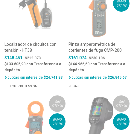
ENVÍO
GRATIS
Localizador de circuitos con
Pinza amperométrica de
tensión - HT38
corrientes de fuga CMP-200
$148.451
$161.074
$212.073
$230.106
$133.605,90
con
Transferencia o
$144.966,60
con
Transferencia o
depósito
depósito
6
cuotas sin interés de
$24.741,83
6
cuotas sin interés de
$26.845,67
DETECTOR DE TENSIÓN
FUGAS
SIN
SIN
STOCK
STOCK
ENVÍO
ENVÍO
GRATIS
GRATIS