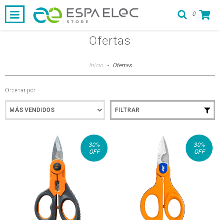
0
Ofertas
Inicio
-
Ofertas
Ordenar por
FILTRAR
30
%
30
%
OFF
OFF