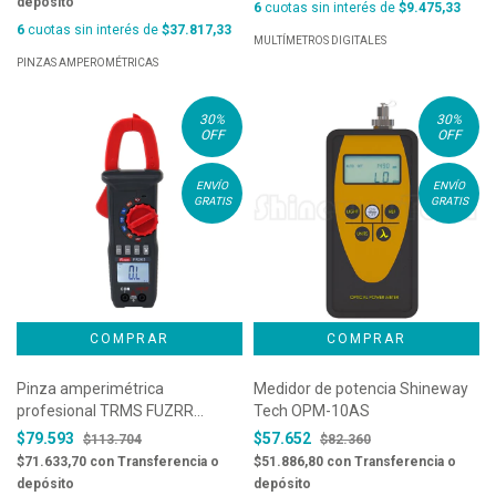
depósito
6
cuotas sin interés de
$9.475,33
6
cuotas sin interés de
$37.817,33
MULTÍMETROS DIGITALES
PINZAS AMPEROMÉTRICAS
30
%
30
%
OFF
OFF
ENVÍO
ENVÍO
GRATIS
GRATIS
Pinza amperimétrica
Medidor de potencia Shineway
profesional TRMS FUZRR
Tech OPM-10AS
FR205D
$79.593
$57.652
$113.704
$82.360
$71.633,70
con
Transferencia o
$51.886,80
con
Transferencia o
depósito
depósito