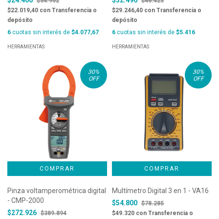
$24.466
$32.496
$34.952
$46.423
30900
UNIVERSAL N°. 12- COD. 30120
$22.019,40
con
Transferencia o
$29.246,40
con
Transferencia o
depósito
depósito
6
cuotas sin interés de
$4.077,67
6
cuotas sin interés de
$5.416
HERRAMIENTAS
HERRAMIENTAS
30
%
30
%
OFF
OFF
Pinza voltamperométrica digital
Multímetro Digital 3 en 1 - VA16
- CMP-2000
$54.800
$78.285
$272.926
$389.894
$49.320
con
Transferencia o