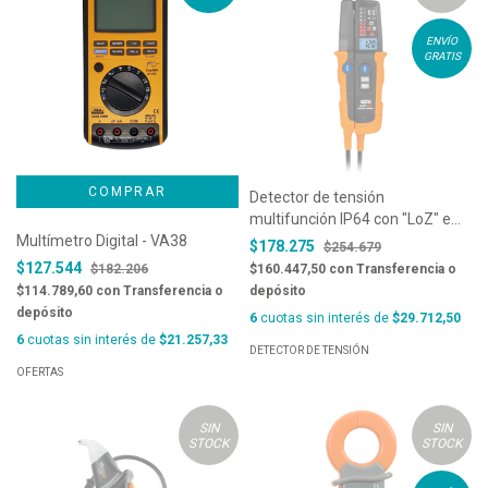
ENVÍO
GRATIS
Detector de tensión
multifunción IP64 con "LoZ" e
Multímetro Digital - VA38
indicaciones LED y linterna LED -
$178.275
$254.679
HT10
$127.544
$182.206
$160.447,50
con
Transferencia o
$114.789,60
con
Transferencia o
depósito
depósito
6
cuotas sin interés de
$29.712,50
6
cuotas sin interés de
$21.257,33
DETECTOR DE TENSIÓN
OFERTAS
SIN
SIN
STOCK
STOCK