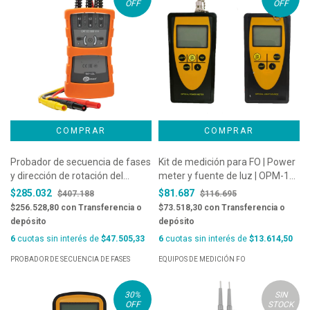
OFF
OFF
Probador de secuencia de fases
Kit de medición para FO | Power
y dirección de rotación del
meter y fuente de luz | OPM-10-
motor Sonel TKF-12L
AS + SLS-10-AS Shineway Tech
$285.032
$81.687
$407.188
$116.695
$256.528,80
con
Transferencia o
$73.518,30
con
Transferencia o
depósito
depósito
6
cuotas sin interés de
$47.505,33
6
cuotas sin interés de
$13.614,50
PROBADOR DE SECUENCIA DE FASES
EQUIPOS DE MEDICIÓN FO
30
%
SIN
OFF
STOCK