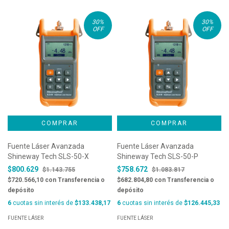
30
%
30
%
OFF
OFF
Fuente Láser Avanzada
Fuente Láser Avanzada
Shineway Tech SLS-50-X
Shineway Tech SLS-50-P
$800.629
$758.672
$1.143.755
$1.083.817
$720.566,10
con
Transferencia o
$682.804,80
con
Transferencia o
depósito
depósito
6
cuotas sin interés de
$133.438,17
6
cuotas sin interés de
$126.445,33
FUENTE LÁSER
FUENTE LÁSER