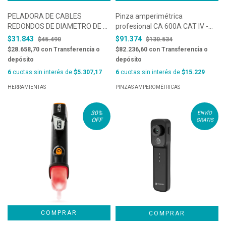
PELADORA DE CABLES
Pinza amperimétrica
REDONDOS DE DIAMETRO DE 8
profesional CA 600A CAT IV -
A 28 MM, Ø 5/16″ – 1.1/8″ Ø
HT9012
$31.843
$91.374
$45.490
$130.534
MARCA JOKARI, MODELO
$28.658,70
con
Transferencia o
$82.236,60
con
Transferencia o
SECURA N°28H- 10280
depósito
depósito
6
cuotas sin interés de
$5.307,17
6
cuotas sin interés de
$15.229
HERRAMIENTAS
PINZAS AMPEROMÉTRICAS
30
%
ENVÍO
OFF
GRATIS