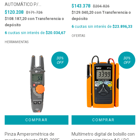
AUTOMÁTICO P/
$143.378
$204.826
CONDUCTORES CON
$120.208
$171.726
$129.040,20
con
Transferencia o
SECCIONES TRANSVERSALES
$108.187,20
con
Transferencia o
depósito
DE 6 A 16 MM2- MARCA
depósito
6
cuotas sin interés de
$23.896,33
JOKARI, COD. 20090
6
cuotas sin interés de
$20.034,67
OFERTAS
HERRAMIENTAS
30
%
30
%
OFF
OFF
Pinza Amperométrica de
Multímetro digital de bolsillo con