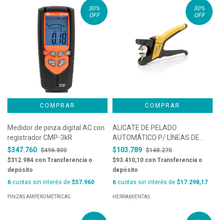
30
%
30
%
OFF
OFF
Medidor de pinza digital AC con
ALICATE DE PELADO
registrador CMP-3kR
AUTOMÁTICO P/ LÍNEAS DE
SENSORES DE 4,4 A 7,0 MM Ø,
$347.760
$103.789
$496.800
$148.270
MARCA JOKARI, MODELO
$312.984
con
Transferencia o
$93.410,10
con
Transferencia o
SENSOR SPECIAL. COD. 20300
depósito
depósito
6
cuotas sin interés de
$57.960
6
cuotas sin interés de
$17.298,17
PINZAS AMPEROMÉTRICAS
HERRAMIENTAS