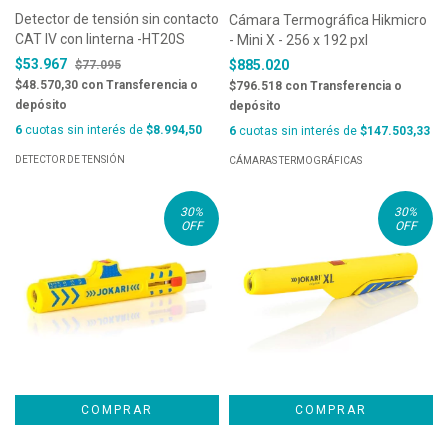
Detector de tensión sin contacto
Cámara Termográfica Hikmicro
CAT IV con linterna -HT20S
- Mini X - 256 x 192 pxl
$53.967
$885.020
$77.095
$48.570,30
con
Transferencia o
$796.518
con
Transferencia o
depósito
depósito
6
cuotas sin interés de
$8.994,50
6
cuotas sin interés de
$147.503,33
DETECTOR DE TENSIÓN
CÁMARAS TERMOGRÁFICAS
30
%
30
%
OFF
OFF