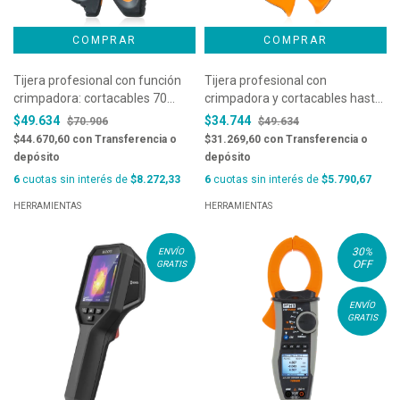
Tijera profesional con función
Tijera profesional con
crimpadora: cortacables 70
crimpadora y cortacables hasta
mm2 - F40
50mm - F50
$49.634
$34.744
$70.906
$49.634
$44.670,60
con
Transferencia o
$31.269,60
con
Transferencia o
depósito
depósito
6
cuotas sin interés de
$8.272,33
6
cuotas sin interés de
$5.790,67
HERRAMIENTAS
HERRAMIENTAS
30
%
ENVÍO
OFF
GRATIS
ENVÍO
GRATIS