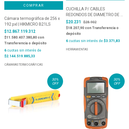
CUCHILLA P/ CABLES
REDONDOS DE DIAMETRO DE 8
Cámara termográfica de 256 x
A 28 MM, Ø 5/16″ – 1.1/8″ Ø
$20.231
$28.902
192 pxl | HIKMICRO B21LS
MARCA JOKARI, MODELO
$18.207,90
con
Transferencia o
$12.867.119.312
STANDARD N°27. COD. 10272
depósito
$11.580.407.380,80
con
6
cuotas sin interés de
$3.371,83
Transferencia o depósito
HERRAMIENTAS
6
cuotas sin interés de
$2.144.519.885,33
CÁMARAS TERMOGRÁFICAS
30
%
30
%
OFF
OFF