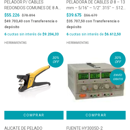
PELADOR P/ CABLES
PELADORA DE CABLES Ø 8 – 13
REDONDOS COMUNES DE 8 A
mm – 5/16″ – 1/2″ .315″ – .512″
13 MM Ø- MARCA JOKARI, COD.
MARCA JOKARI, COD. 30125
$55.226
$39.675
$78.894
$56.679
30155
$49.703,40
con
Transferencia o
$35.707,50
con
Transferencia o
depósito
depósito
6
cuotas sin interés de
$9.204,33
6
cuotas sin interés de
$6.612,50
HERRAMIENTAS
HERRAMIENTAS
30
%
30
%
OFF
OFF
ENVÍO
GRATIS
ALICATE DE PELADO
FUENTE HY3005D-2