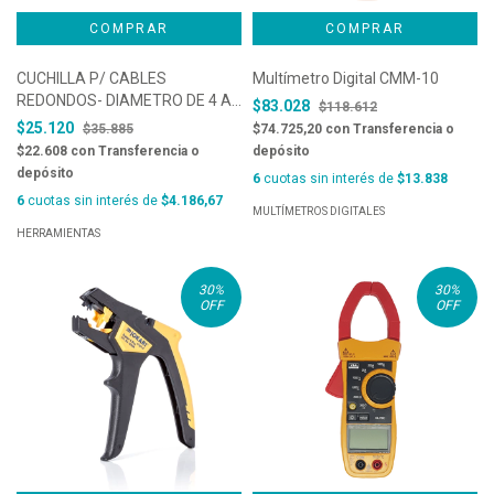
CUCHILLA P/ CABLES
Multímetro Digital CMM-10
REDONDOS- DIAMETRO DE 4 A
$83.028
$118.612
16 MM, Ø 5/32″ – 5/8″ Ø –
$25.120
$35.885
$74.725,20
con
Transferencia o
MARCA JOKARI, COD. 10160
$22.608
con
Transferencia o
depósito
depósito
6
cuotas sin interés de
$13.838
6
cuotas sin interés de
$4.186,67
MULTÍMETROS DIGITALES
HERRAMIENTAS
30
%
30
%
OFF
OFF