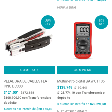
6
cuotas sin interés de
$20.166,83
HERRAMIENTAS
30
%
30
%
OFF
OFF
PELADORA DE CABLES FLAT
Multímetro digital BAW UT105
INNO DC300
$139.749
$199.641
$121.001
$172.858
$125.774,10
con
Transferencia o
$108.900,90
con
Transferencia o
depósito
depósito
6
cuotas sin interés de
$23.291,50
6
cuotas sin interés de
$20.166,83
MULTÍMETROS DIGITALES