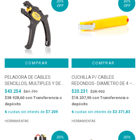
30
%
30
%
OFF
OFF
PELADORA DE CABLES
CUCHILLA P/ CABLES
SENCILLOS, MULTIPLES Y DE
REDONDOS- DIAMETRO DE 4 –
TRENZADO FINO DE 0,2 A
16 mm Ø 5/32″ – 5/8″ Ø –
$43.254
$20.231
$61.791
$28.902
6,0MM2 CON AISLAMIENTO
MARCA JOKARI, MODELO
$38.928,60
con
Transferencia o
$18.207,90
con
Transferencia o
ESTANDAR, MARCA JOKARI,
STANDARD NRO 16. COD. 10162
depósito
depósito
COD. 20050
6
cuotas sin interés de
$7.209
6
cuotas sin interés de
$3.371,83
HERRAMIENTAS
HERRAMIENTAS
30
%
30
%