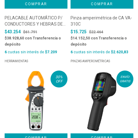
PELACABLE AUTOMÁTICO P/
Pinza amperimétrica de CA VA-
CONDUCTORES Y HEBRAS DE
310C
0,2 A 6 MM2- CORTADOR LAT
$43.254
$15.725
$61.791
$22.464
DE HASTA 2,5 MM2 Y TOPE DE
$38.928,60
con
Transferencia o
$14.152,50
con
Transferencia o
LONGITUD DE 6 A 15 MM-
depósito
depósito
MARCA JOKARI, COD. 20200
6
cuotas sin interés de
$7.209
6
cuotas sin interés de
$2.620,83
HERRAMIENTAS
PINZAS AMPEROMÉTRICAS
30
%
ENVÍO
OFF
GRATIS