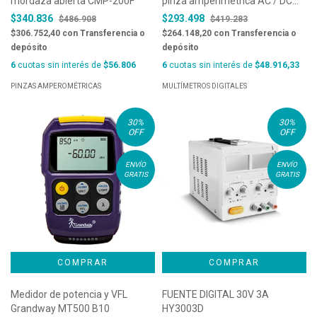
mordaza abierta CMP-200F
pinza amperimétrica AC / DC
60A - HT12
$340.836
$293.498
$486.908
$419.283
$306.752,40
con
Transferencia o
$264.148,20
con
Transferencia o
depósito
depósito
6
cuotas sin interés de
$56.806
6
cuotas sin interés de
$48.916,33
PINZAS AMPEROMÉTRICAS
MULTÍMETROS DIGITALES
30
%
30
%
OFF
OFF
ENVÍO
ENVÍO
GRATIS
GRATIS
Medidor de potencia y VFL
FUENTE DIGITAL 30V 3A
Grandway MT500 B10
HY3003D