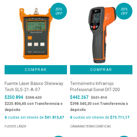
30
%
30
%
OFF
OFF
Fuente Láser Básico Shineway
Termómetro Infrarrojo
Tech SLS-21-A-07
Profesional Sonel DIT-200
$250.894
$442.267
$358.420
$631.810
$225.804,60
con
Transferencia o
$398.040,30
con
Transferencia o
depósito
depósito
6
cuotas sin interés de
$41.815,67
6
cuotas sin interés de
$73.711,17
FUENTE LÁSER
CÁMARAS TERMOGRÁFICAS