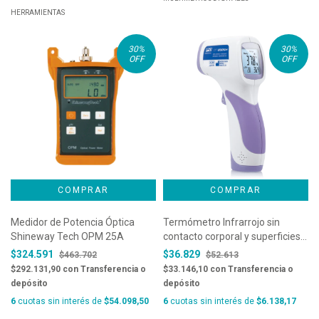
HERRAMIENTAS
30
%
30
%
OFF
OFF
Medidor de Potencia Óptica
Termómetro Infrarrojo sin
Shineway Tech OPM 25A
contacto corporal y superficies |
DT-8806H
$324.591
$36.829
$463.702
$52.613
$292.131,90
con
Transferencia o
$33.146,10
con
Transferencia o
depósito
depósito
6
cuotas sin interés de
$54.098,50
6
cuotas sin interés de
$6.138,17