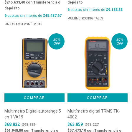
$245.633,40
con
Transferencia o
depósito
depósito
6
cuotas sin interés de
$9.133,33
6
cuotas sin interés de
$45.487,67
MULTÍMETROS DIGITALES
PINZAS AMPEROMÉTRICAS
30
%
30
%
OFF
OFF
Multimetro Digital autorange 5
Multímetro digital TRMS TK-
en 1 VA19
4002
$68.832
$63.859
$98.331
$91.227
$61.948,80
con
Transferencia o
$57.473,10
con
Transferencia o