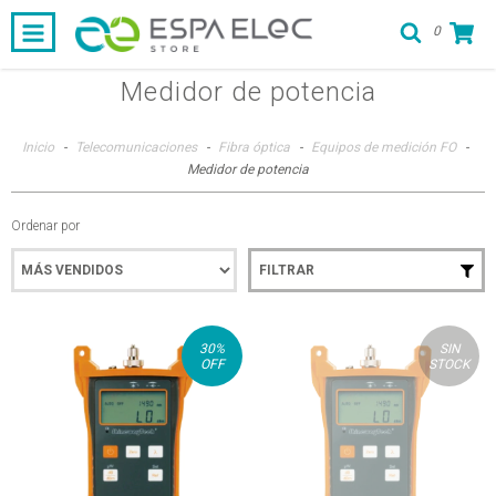
0
Medidor de potencia
Inicio
-
Telecomunicaciones
-
Fibra óptica
-
Equipos de medición FO
-
Medidor de potencia
Ordenar por
FILTRAR
30
%
SIN
OFF
STOCK