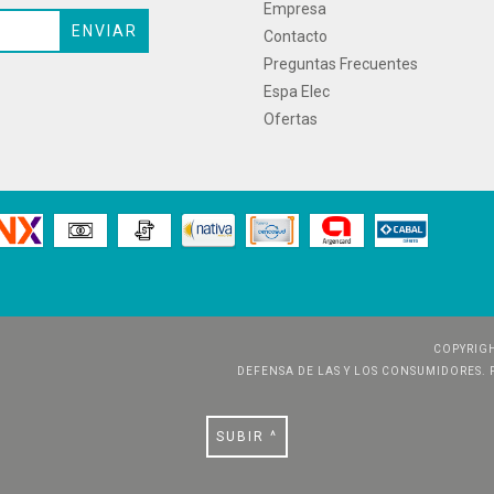
Empresa
Contacto
Preguntas Frecuentes
Espa Elec
Ofertas
COPYRIGH
DEFENSA DE LAS Y LOS CONSUMIDORES.
SUBIR ^