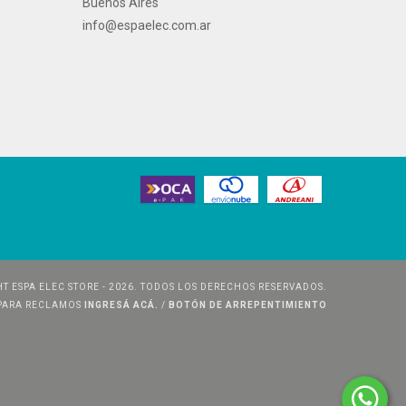
Buenos Aires
info@espaelec.com.ar
T ESPA ELEC STORE - 2026. TODOS LOS DERECHOS RESERVADOS.
 PARA RECLAMOS
INGRESÁ ACÁ.
/
BOTÓN DE ARREPENTIMIENTO