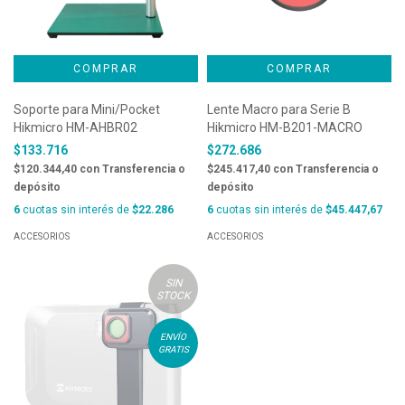
Soporte para Mini/Pocket
Lente Macro para Serie B
Hikmicro HM-AHBR02
Hikmicro HM-B201-MACRO
$133.716
$272.686
$120.344,40
con
Transferencia o
$245.417,40
con
Transferencia o
depósito
depósito
6
cuotas sin interés de
$22.286
6
cuotas sin interés de
$45.447,67
ACCESORIOS
ACCESORIOS
SIN
STOCK
ENVÍO
GRATIS