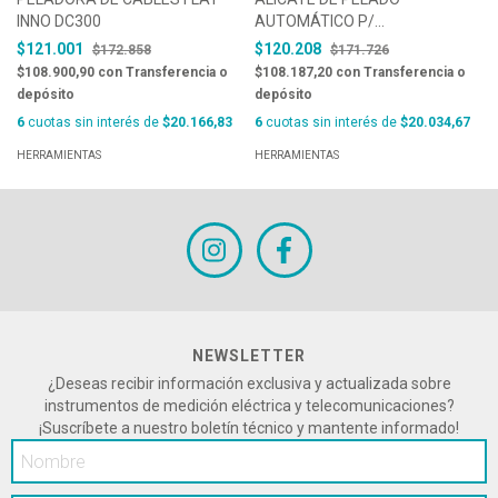
INNO DC300
AUTOMÁTICO P/
CONDUCTORES CON
$121.001
$120.208
$172.858
$171.726
SECCIONES TRANSVERSALES
$108.900,90
con
Transferencia o
$108.187,20
con
Transferencia o
DE 6 A 16 MM2- MARCA
depósito
depósito
JOKARI, COD. 20090
6
cuotas sin interés de
$20.166,83
6
cuotas sin interés de
$20.034,67
HERRAMIENTAS
HERRAMIENTAS
NEWSLETTER
¿Deseas recibir información exclusiva y actualizada sobre
instrumentos de medición eléctrica y telecomunicaciones?
¡Suscríbete a nuestro boletín técnico y mantente informado!