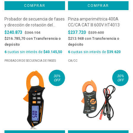
Probador de secuencia de fases
Pinza amperimétrica 400A
y dirección de rotación del
CC/CA CAT III 600V HT4013
motor Sonel TKF-12
$240.873
$237.720
$344.104
$339.600
$216.785,70
con
Transferencia o
$213.948
con
Transferencia o
depósito
depósito
6
cuotas sin interés de
$40.145,50
6
cuotas sin interés de
$39.620
PROBADOR DE SECUENCIA DE FASES
CA/CC
30
%
30
%
OFF
OFF