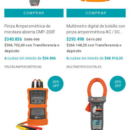
Pinza Amperométrica de
Multímetro digital de bolsillo con
mordaza abierta CMP-200F
pinza amperimétrica AC / DC
60A - HT12
$340.836
$293.498
$486.908
$419.283
$306.752,40
con
Transferencia o
$264.148,20
con
Transferencia o
depósito
depósito
6
cuotas sin interés de
$56.806
6
cuotas sin interés de
$48.916,33
PINZAS AMPEROMÉTRICAS
MULTÍMETROS DIGITALES
30
%
30
%
OFF
OFF