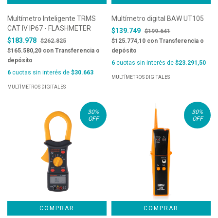
Multímetro Inteligente TRMS
Multímetro digital BAW UT105
CAT IV IP67 - FLASHMETER
$139.749
$199.641
$183.978
$262.825
$125.774,10
con
Transferencia o
$165.580,20
con
Transferencia o
depósito
depósito
6
cuotas sin interés de
$23.291,50
6
cuotas sin interés de
$30.663
MULTÍMETROS DIGITALES
MULTÍMETROS DIGITALES
30
%
30
%
OFF
OFF