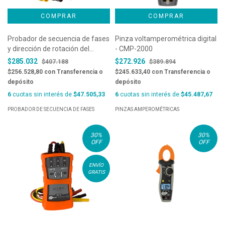
Probador de secuencia de fases
Pinza voltamperométrica digital
y dirección de rotación del
- CMP-2000
motor Sonel TKF-12L
$285.032
$272.926
$407.188
$389.894
$256.528,80
con
Transferencia o
$245.633,40
con
Transferencia o
depósito
depósito
6
cuotas sin interés de
$47.505,33
6
cuotas sin interés de
$45.487,67
PROBADOR DE SECUENCIA DE FASES
PINZAS AMPEROMÉTRICAS
30
%
30
%
OFF
OFF
ENVÍO
GRATIS