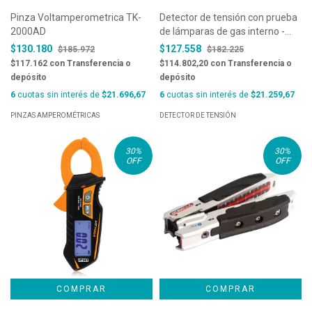
Pinza Voltamperometrica TK-
Detector de tensión con prueba
2000AD
de lámparas de gas interno -
HT5
$130.180
$127.558
$185.972
$182.225
$117.162
con
Transferencia o
$114.802,20
con
Transferencia o
depósito
depósito
6
cuotas sin interés de
$21.696,67
6
cuotas sin interés de
$21.259,67
PINZAS AMPEROMÉTRICAS
DETECTOR DE TENSIÓN
30
%
30
%
OFF
OFF