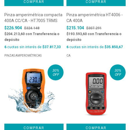
Pinza amperimétrica compacta
Pinza amperimétrica HT4006 -
400A CC/CA - HT7005 TRMS
CA 400A
$226.904
$215.104
$324.148
$307.291
$204.213,60
con
Transferencia o
$193.593,60
con
Transferencia o
depósito
depósito
6
cuotas sin interés de
$37.817,33
6
cuotas sin interés de
$35.850,67
PINZAS AMPEROMÉTRICAS
CA
30
%
30
%
OFF
OFF