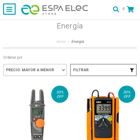
0
Energía
Inicio
-
Energía
Ordenar por
FILTRAR
30
%
30
%
OFF
OFF