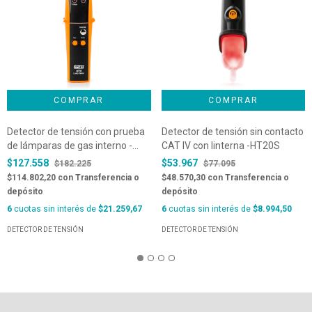
Detector de tensión con prueba
Detector de tensión sin contacto
de lámparas de gas interno -
CAT IV con linterna -HT20S
HT5
$127.558
$53.967
$182.225
$77.095
$114.802,20
con
Transferencia o
$48.570,30
con
Transferencia o
depósito
depósito
6
cuotas sin interés de
$21.259,67
6
cuotas sin interés de
$8.994,50
DETECTOR DE TENSIÓN
DETECTOR DE TENSIÓN