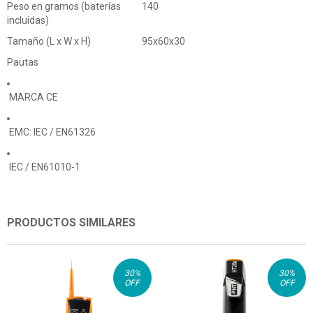
Peso en gramos (baterías
140
incluidas)
Tamaño (L x W x H)
95x60x30
Pautas
MARCA CE
EMC: IEC / EN61326
IEC / EN61010-1
PRODUCTOS SIMILARES
30
%
30
%
OFF
OFF