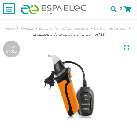
0
Inicio
-
Energía
-
Equipos de medición eléctrica
-
Detector de Tensión
-
Localizador de circuitos con tensión - HT38
SIN
STOCK