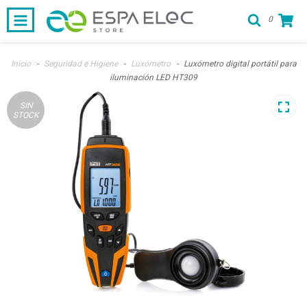
0
Inicio
-
Seguridad e Higiene
-
Luxómetro
-
Luxómetro digital portátil para
iluminación LED HT309
SIN
STOCK