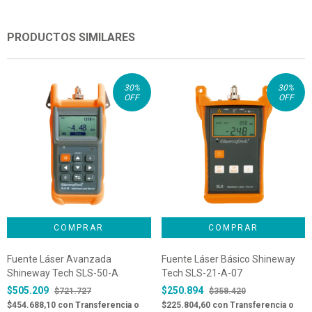
PRODUCTOS SIMILARES
30
%
30
%
OFF
OFF
Fuente Láser Avanzada
Fuente Láser Básico Shineway
Shineway Tech SLS-50-A
Tech SLS-21-A-07
$505.209
$250.894
$721.727
$358.420
$454.688,10
con
Transferencia o
$225.804,60
con
Transferencia o