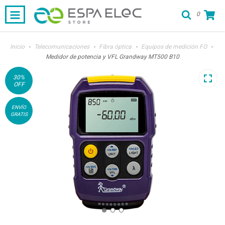
0
Inicio
-
Telecomunicaciones
-
Fibra óptica
-
Equipos de medición FO
-
Medidor de potencia y VFL Grandway MT500 B10
30
%
OFF
ENVÍO
GRATIS