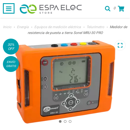
0
Inicio
-
Energía
-
Equipos de medición eléctrica
-
Telurímetro
-
Medidor de
resistencia de puesta a tierra Sonel MRU-30 PRO
30
%
OFF
ENVÍO
GRATIS