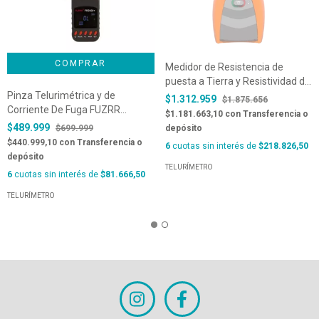
Medidor de Resistencia de
puesta a Tierra y Resistividad de
Pinza Telurimétrica y de
suelo MRU-12
$1.312.959
$1.875.656
Corriente De Fuga FUZRR
$1.181.663,10
con
Transferencia o
FR2000c+
$489.999
$699.999
depósito
$440.999,10
con
Transferencia o
6
cuotas sin interés de
$218.826,50
depósito
TELURÍMETRO
6
cuotas sin interés de
$81.666,50
TELURÍMETRO