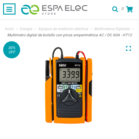
0
Inicio
-
Energía
-
Equipos de medición eléctrica
-
Multímetros Digitales
-
Multímetro digital de bolsillo con pinza amperimétrica AC / DC 60A - HT12
30
%
OFF