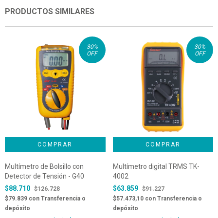
PRODUCTOS SIMILARES
30
%
30
%
OFF
OFF
Multímetro de Bolsillo con
Multímetro digital TRMS TK-
Detector de Tensión - G40
4002
$88.710
$63.859
$126.728
$91.227
$79.839
con
Transferencia o
$57.473,10
con
Transferencia o
depósito
depósito