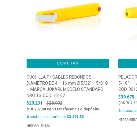
CUCHILLA P/ CABLES REDONDOS-
PELADORA
DIAMETRO DE 4 – 16 mm Ø 5/32″ – 5/8″ Ø
5/16″ – 1
– MARCA JOKARI, MODELO STANDARD
COD. 301
NRO 16. COD. 10162
$39.675
$20.231
$28.902
$35.707,5
$18.207,90
con
Transferencia o depósito
6
cuotas si
6
cuotas sin interés de
$3.371,83
HERRAMIEN
HERRAMIENTAS