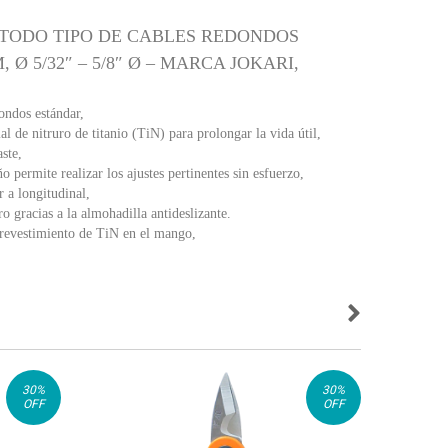
 TODO TIPO DE CABLES REDONDOS
 Ø 5/32″ – 5/8″ Ø – MARCA JOKARI,
dondos estándar,
al de nitruro de titanio (TiN) para prolongar la vida útil,
aste,
o permite realizar los ajustes pertinentes sin esfuerzo,
r a longitudinal,
o gracias a la almohadilla antideslizante.
 revestimiento de TiN en el mango,
30
%
30
%
OFF
OFF