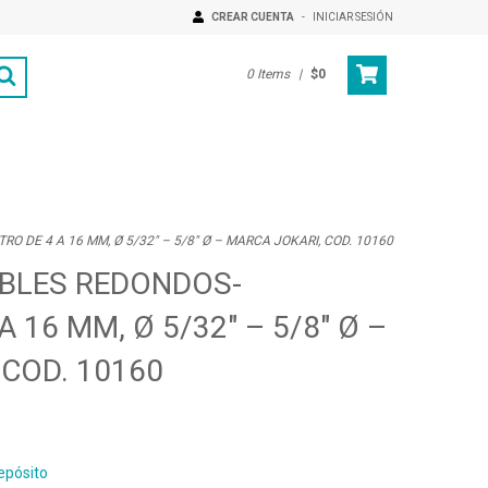
CREAR CUENTA
-
INICIAR SESIÓN
0
Items
|
$0
O DE 4 A 16 MM, Ø 5/32″ – 5/8″ Ø – MARCA JOKARI, COD. 10160
ABLES REDONDOS-
 16 MM, Ø 5/32″ – 5/8″ Ø –
 COD. 10160
epósito