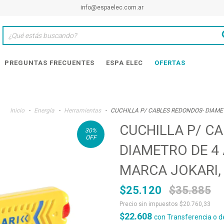
info@espaelec.com.ar
PREGUNTAS FRECUENTES
ESPA ELEC
OFERTAS
Inicio
-
Energía
-
Herramientas
-
CUCHILLA P/ CABLES REDONDOS- DIAMETR
CUCHILLA P/ C
30
%
OFF
DIAMETRO DE 4 A
MARCA JOKARI,
$25.120
$35.885
Precio sin impuestos
$20.760,33
$22.608
con
Transferencia o d