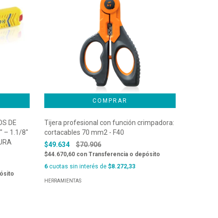
OS DE
Tijera profesional con función crimpadora:
ALICATE
 – 1.1/8″
cortacables 70 mm2 - F40
LÍNEAS D
URA
MARCA 
$49.634
$70.906
SPECIAL.
$44.670,60
con
Transferencia o depósito
$103.78
6
cuotas sin interés de
$8.272,33
ósito
$93.410,
HERRAMIENTAS
6
cuotas s
HERRAMIEN