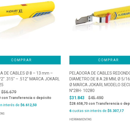
 DE CABLES Ø 8 – 13 mm –
PELADORA DE CABLES REDOND
/2″ .315″ – .512″ MARCA JOKARI,
DIAMETRO DE 8 A 28 MM, Ø 5/16″
25
Ø MARCA JOKARI, MODELO SEC
N°28H- 10280
$56.679
$31.843
$45.490
0
con
Transferencia o depósito
$28.658,70
con
Transferencia o dep
n interés de
$6.612,50
6
cuotas sin interés de
$5.307,17
TAS
HERRAMIENTAS