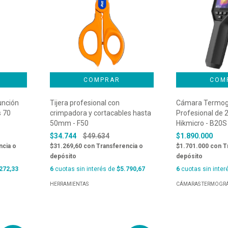
unción
Tijera profesional con
Cámara Termog
s 70
crimpadora y cortacables hasta
Profesional de 2
50mm - F50
Hikmicro - B20S
$34.744
$49.634
$1.890.000
ncia o
$31.269,60
con
Transferencia o
$1.701.000
con
T
depósito
depósito
272,33
6
cuotas sin interés de
$5.790,67
6
cuotas sin inter
HERRAMIENTAS
CÁMARAS TERMOGRÁ