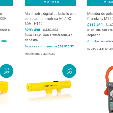
de
Multímetro digital de bolsillo con
Medidor de pote
200F
pinza amperimétrica AC / DC
Grandway MT50
60A - HT12
$117.450
$16
$293.498
$419.283
encia o
$105.705
con
Tra
$264.148,20
con
Transferencia o
depósito
depósito
.806
6
cuotas sin inter
6
cuotas sin interés de
$48.916,33
EQUIPOS DE MEDICI
MULTÍMETROS DIGITALES
30
%
30
%
OFF
OFF