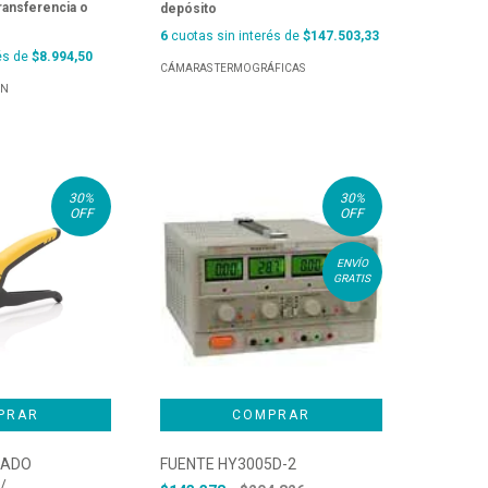
ransferencia o
depósito
6
cuotas sin interés de
$147.503,33
és de
$8.994,50
CÁMARAS TERMOGRÁFICAS
ÓN
30
%
30
%
OFF
OFF
ENVÍO
GRATIS
LADO
FUENTE HY3005D-2
/