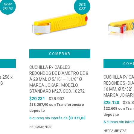
30
%
ENVÍO
OFF
GRATIS
CUCHILLA P/ CABLES
REDONDOS DE DIAMETRO DE 8
e 256 x
CUCHILLA P/ C
A 28 MM, Ø 5/16″ – 1.1/8″ Ø
LS
REDONDOS- DIA
MARCA JOKARI, MODELO
16 MM, Ø 5/32″ 
STANDARD N°27. COD. 10272
MARCA JOKARI,
$20.231
$28.902
$25.120
$35.
$18.207,90
con
Transferencia o
$22.608
con
Tran
depósito
depósito
6
cuotas sin interés de
$3.371,83
6
cuotas sin inter
HERRAMIENTAS
HERRAMIENTAS