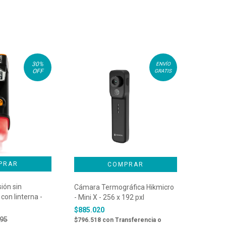
30
%
ENVÍO
OFF
GRATIS
ión sin
Cámara Termográfica Hikmicro
con linterna -
- Mini X - 256 x 192 pxl
$885.020
095
$796.518
con
Transferencia o