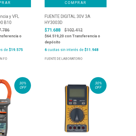
ncia y VFL
FUENTE DIGITAL 30V 3A
0 B10
HY3003D
7.786
$71.688
$102.412
nsferencia o
$64.519,20
con
Transferencia o
depósito
és de
$19.575
6
cuotas sin interés de
$11.948
ÓN FO
FUENTE DE LABORATORIO
30
%
30
%
OFF
OFF