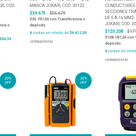
I, COD.
MARCA JOKARI, COD. 30125
CONDUCTORES
SECCIONES TR
$39.675
$56.679
DE 6 A 16 MM2
$35.707,50
con
Transferencia o
JOKARI, COD. 2
ncia o
depósito
$120.208
$17
6
cuotas sin interés de
$6.612,50
$108.187,20
con
204,33
HERRAMIENTAS
depósito
6
cuotas sin inter
HERRAMIENTAS
30
%
30
%
OFF
OFF