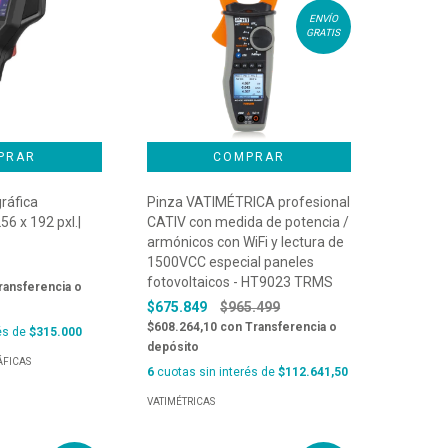
ENVÍO
GRATIS
ráfica
Pinza VATIMÉTRICA profesional
56 x 192 pxl.|
CATIV con medida de potencia /
armónicos con WiFi y lectura de
1500VCC especial paneles
fotovoltaicos - HT9023 TRMS
ransferencia o
$675.849
$965.499
$608.264,10
con
Transferencia o
és de
$315.000
depósito
FICAS
6
cuotas sin interés de
$112.641,50
VATIMÉTRICAS