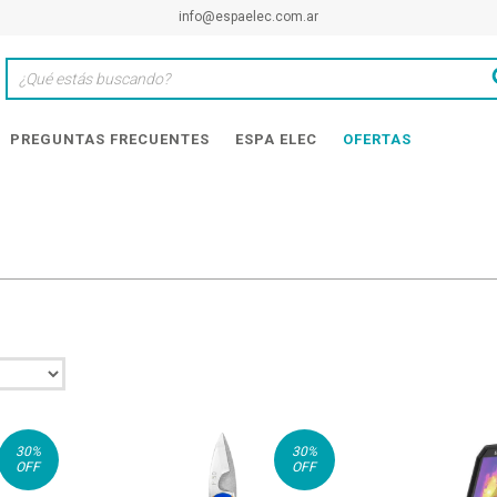
info@espaelec.com.ar
PREGUNTAS FRECUENTES
ESPA ELEC
OFERTAS
30
%
30
%
OFF
OFF