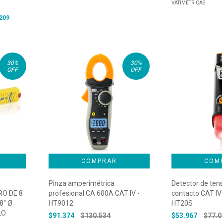
VATIMÉTRICAS
209
30
%
30
%
OFF
OFF
Pinza amperimétrica
Detector de tens
O DE 8
profesional CA 600A CAT IV -
contacto CAT IV 
8″ Ø
HT9012
HT20S
LO
$91.374
$130.534
$53.967
$77.