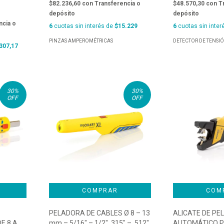
$82.236,60
con
Transferencia o
$48.570,30
con
T
depósito
depósito
ncia o
6
cuotas sin interés de
$15.229
6
cuotas sin inter
PINZAS AMPEROMÉTRICAS
DETECTOR DE TENSI
307,17
30
%
30
%
OFF
OFF
PELADORA DE CABLES Ø 8 – 13
ALICATE DE PE
E 8 A
mm – 5/16″ – 1/2″ .315″ – .512″
AUTOMÁTICO P