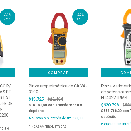
30
%
30
%
OFF
OFF
CO P/
Pinza amperimétrica de CA VA-
Pinza Vatimétr
AS DE
310C
de potencia/arm
R LAT
HT4022TRMS
$15.725
$22.464
OPE DE
$620.798
$88
$14.152,50
con
Transferencia o
M-
depósito
$558.718,20
con
0200
depósito
6
cuotas sin interés de
$2.620,83
6
cuotas sin inter
PINZAS AMPEROMÉTRICAS
ncia o