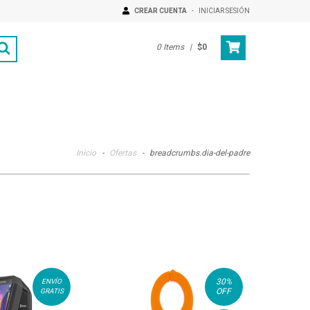
CREAR CUENTA
-
INICIAR SESIÓN
0
Items
|
$0
Inicio
-
Ofertas
-
breadcrumbs.dia-del-padre
30
%
ENVÍO
OFF
GRATIS