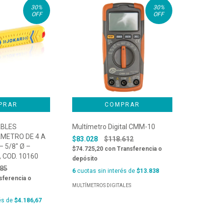
30
%
30
%
OFF
OFF
ABLES
Multímetro Digital CMM-10
METRO DE 4 A
$83.028
$118.612
– 5/8″ Ø –
$74.725,20
con
Transferencia o
 COD. 10160
depósito
885
6
cuotas sin interés de
$13.838
sferencia o
MULTÍMETROS DIGITALES
és de
$4.186,67