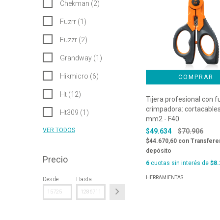
Chekman (2)
Fuzrr (1)
Fuzzr (2)
Grandway (1)
Hikmicro (6)
Ht (12)
Tijera profesional con f
crimpadora: cortacable
Ht309 (1)
mm2 - F40
VER TODOS
$49.634
$70.906
$44.670,60
con
Transfere
depósito
Precio
6
cuotas sin interés de
$8.
HERRAMIENTAS
Desde
Hasta