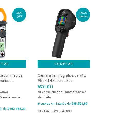
30
%
ENVÍO
OFF
GRATIS
ica con medida
Cámara Termográfica de 94 x
ónicos -
96 pxl.| Hikmicro - Eco
$531.011
6.854
$477.909,90
con
Transferencia o
Transferencia o
depósito
6
cuotas sin interés de
$88.501,83
és de
$103.466,33
CÁMARAS TERMOGRÁFICAS