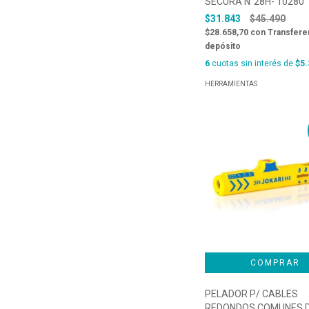
SECURA N°28H- 10280
$31.843
$45.490
$28.658,70
con
Transfere
depósito
6
cuotas sin interés de
$5.
HERRAMIENTAS
PELADOR P/ CABLES
REDONDOS COMUNES D