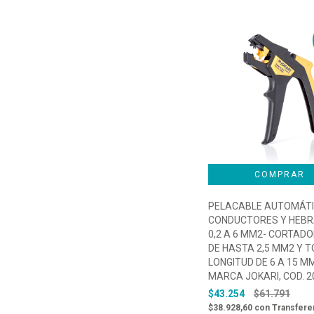
PELACABLE AUTOMÁTI
CONDUCTORES Y HEBR
0,2 A 6 MM2- CORTADO
DE HASTA 2,5 MM2 Y T
LONGITUD DE 6 A 15 M
MARCA JOKARI, COD. 2
$43.254
$61.791
$38.928,60
con
Transfere