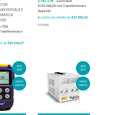
$143.378
$204.826
 CON
$129.040,20
con
Transferencia o
ANSVERSALES
depósito
- MARCA
6
cuotas sin interés de
$23.896,33
0090
OFERTAS
1.726
Transferencia o
és de
$20.034,67
30
%
30
%
OFF
OFF
ENVÍO
ENVÍO
GRATIS
GRATIS