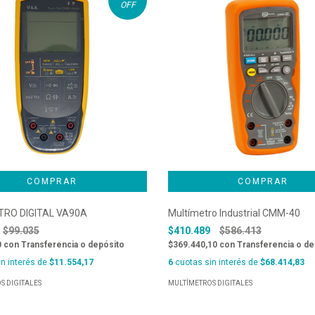
OFF
TRO DIGITAL VA90A
Multímetro Industrial CMM-40
$99.035
$410.489
$586.413
0
con
Transferencia o depósito
$369.440,10
con
Transferencia o de
n interés de
$11.554,17
6
cuotas sin interés de
$68.414,83
S DIGITALES
MULTÍMETROS DIGITALES