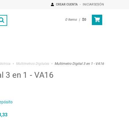
CREAR CUENTA
-
INICIAR SESIÓN
0
Items
|
$0
éctrica
-
Multímetros Digitales
-
Multímetro Digital 3 en 1 - VA16
al 3 en 1 - VA16
epósito
3,33