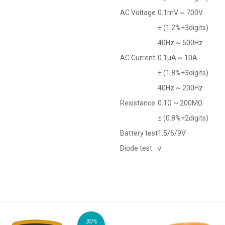
AC Voltage
0.1mV ~ 700V
± (1.2%+3digits)
40Hz ~ 500Hz
AC Current
0.1μA ~ 10A
± (1.8%+3digits)
40Hz ~ 200Hz
Resistance
0.1Ω ~ 200MΩ
± (0.8%+2digits)
Battery test
1.5/6/9V
Diode test
√
30
%