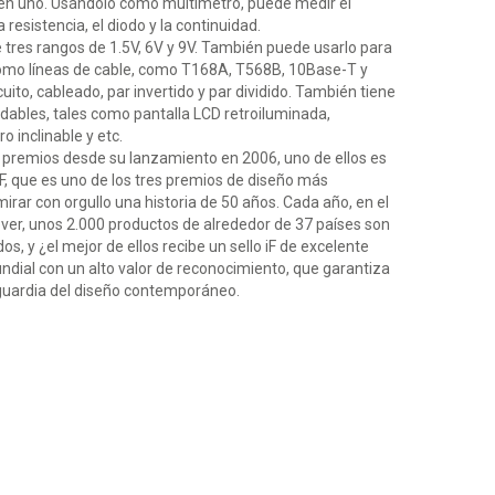
en uno. Usándolo como multímetro, puede medir el
a resistencia, el diodo y la continuidad.
 tres rangos de 1.5V, 6V y 9V. También puede usarlo para
como líneas de cable, como T168A, T568B, 10Base-T y
uito, cableado, par invertido y par dividido. También tiene
dables, tales como pantalla LCD retroiluminada,
o inclinable y etc.
remios desde su lanzamiento en 2006, uno de ellos es
F, que es uno de los tres premios de diseño más
rar con orgullo una historia de 50 años. Cada año, en el
ver, unos 2.000 productos de alrededor de 37 países son
s, y ¿el mejor de ellos recibe un sello iF de excelente
dial con un alto valor de reconocimiento, que garantiza
anguardia del diseño contemporáneo.