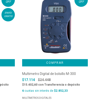
OFF
OFF
ENVÍO
GRATIS
Multimetro Digital de bolsillo M-300
Multímet
FLASHM
$17.114
$24.448
$183.97
pósito
$15.402,60
con
Transferencia o depósito
$165.580
6
cuotas sin interés de
$2.852,33
6
cuotas s
MULTÍMETROS DIGITALES
MULTÍMETR