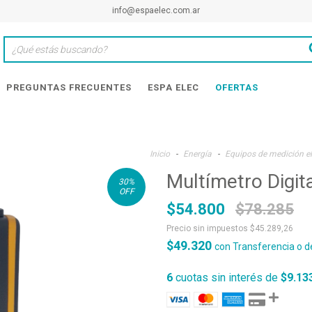
info@espaelec.com.ar
PREGUNTAS FRECUENTES
ESPA ELEC
OFERTAS
Inicio
-
Energía
-
Equipos de medición el
Multímetro Digit
30
%
OFF
$54.800
$78.285
Precio sin impuestos
$45.289,26
$49.320
con
Transferencia o d
6
cuotas sin interés de
$9.13