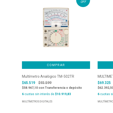
OFF
Multímetro Analógico TM-502TR
MULTIME
$65.519
$93.599
$69.325
$58.967,10
con
Transferencia o depósito
$62.392,5
6
cuotas sin interés de
$10.919,83
6
cuotas si
MULTÍMETROS DIGITALES
MULTÍMETRO