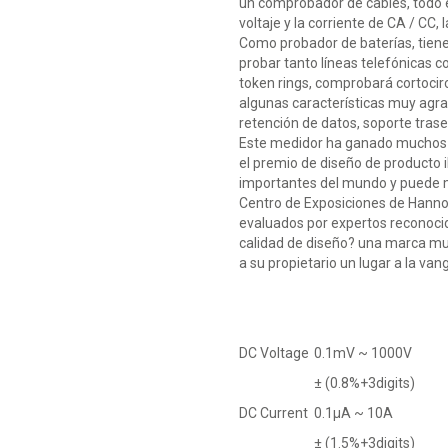
un comprobador de cables, todo 
voltaje y la corriente de CA / CC, l
Como probador de baterías, tiene
probar tanto líneas telefónicas 
token rings, comprobará cortocirc
algunas características muy agra
retención de datos, soporte traser
Este medidor ha ganado muchos p
el premio de diseño de producto i
importantes del mundo y puede mi
Centro de Exposiciones de Hanno
evaluados por expertos reconocido
calidad de diseño? una marca mun
a su propietario un lugar a la v
DC Voltage
0.1mV ~ 1000V
± (0.8%+3digits)
DC Current
0.1μA ~ 10A
± (1.5%+3digits)