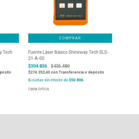
PATCHCO
y Tech
Fuente Láser Básico Shineway Tech SLS-
OM2- 3
21-A-00
$11.889
$304.836
$435.480
$10.700,
pósito
$274.352,40
con
Transferencia o depósito
6
cuotas s
6
cuotas sin interés de
$50.806
FIBRA ÓPTI
FIBRA ÓPTICA