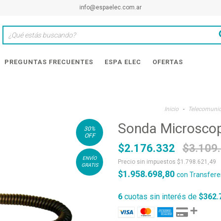
info@espaelec.com.ar
PREGUNTAS FRECUENTES
ESPA ELEC
OFERTAS
Inicio
-
Telecomuni
Sonda Microscop
30
%
OFF
$2.176.332
$3.109
ENVÍO
Precio sin impuestos
$1.798.621,49
GRATIS
$1.958.698,80
con
Transfere
6
cuotas sin interés de
$362.