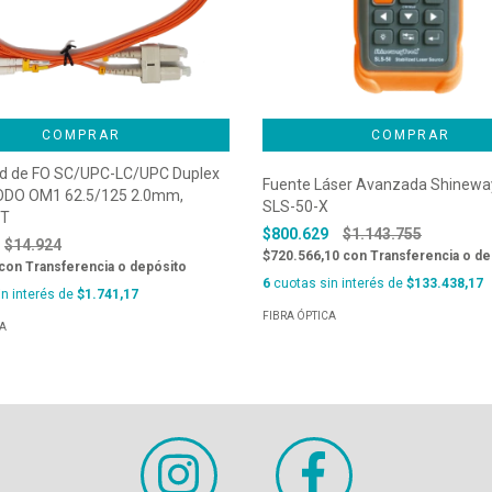
COMPRAR
rd de FO SC/UPC-LC/UPC Duplex
Fuente Láser Avanzada Shinewa
DO OM1 62.5/125 2.0mm,
SLS-50-X
HT
$800.629
$1.143.755
$14.924
$720.566,10
con
Transferencia o de
con
Transferencia o depósito
6
cuotas sin interés de
$133.438,17
n interés de
$1.741,17
FIBRA ÓPTICA
CA