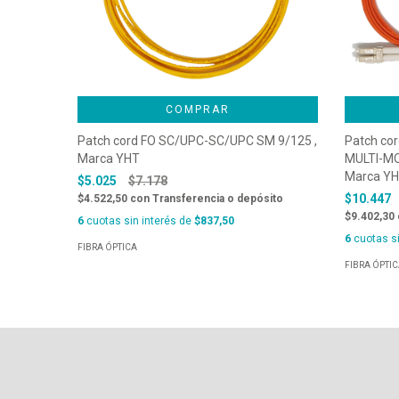
COMPRAR
Patch cord FO SC/UPC-SC/UPC SM 9/125 ,
Patch co
Marca YHT
MULTI-MO
Marca Y
$5.025
$7.178
$10.447
$4.522,50
con
Transferencia o depósito
$9.402,30
6
cuotas sin interés de
$837,50
6
cuotas si
FIBRA ÓPTICA
FIBRA ÓPTI