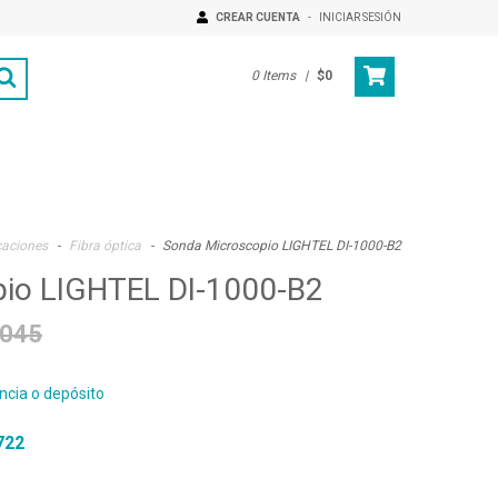
CREAR CUENTA
-
INICIAR SESIÓN
0
Items
|
$0
caciones
-
Fibra óptica
-
Sonda Microscopio LIGHTEL DI-1000-B2
io LIGHTEL DI-1000-B2
.045
ncia o depósito
722